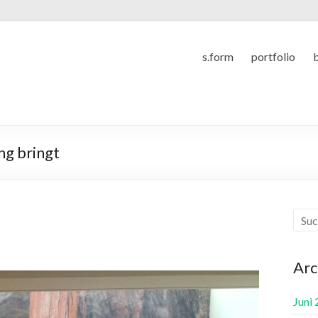
s.form
portfolio
ng bringt
Arc
Juni