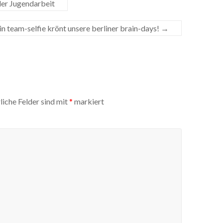
 der Jugendarbeit
in team-selfie krönt unsere berliner brain-days!
→
liche Felder sind mit
*
markiert