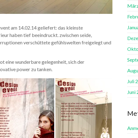
März
Febr
Janu
vent am 14.02.14 geliefert: das kleinste
ieur haben tief beeindruckt. zwischen seide,
Deze
rruptionen verschüttete gefühlswelten freigelegt und
Okto
Sept
ot eine wunderbare gelegenheit, sich der
novative power zu tanken.
Augu
Juli 
Juni
Me
Anme