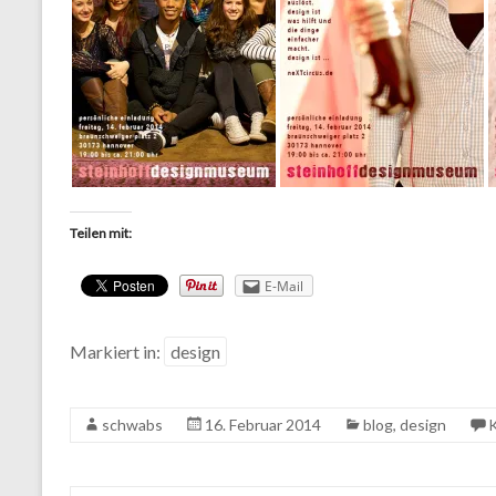
Teilen mit:
E-Mail
Markiert in:
design
schwabs
16. Februar 2014
blog
,
design