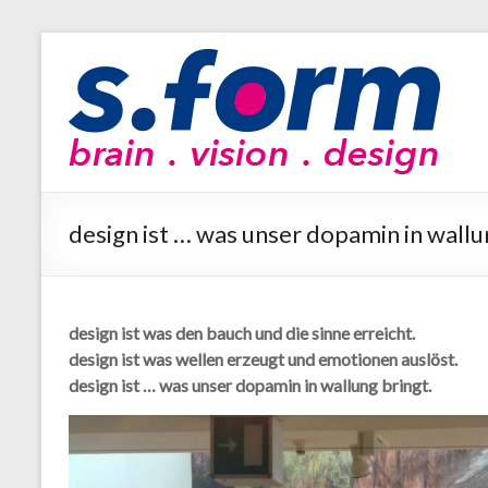
Zum
Inhalt
sform
wechseln
brain
–
vision
–
design
design ist … was unser dopamin in wallu
design ist was den bauch und die sinne erreicht.
design ist was wellen erzeugt und emotionen auslöst.
design ist … was unser dopamin in wallung bringt.