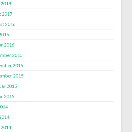
l 2018
 2017
st 2016
 2016
ar 2016
mber 2015
ember 2015
ember 2015
uar 2015
ar 2015
2014
2014
l 2014