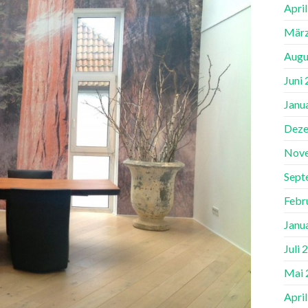
Apri
März
Augu
Juni
Janu
Deze
Nov
Sept
Febr
Janu
Juli 
Mai 
Apri