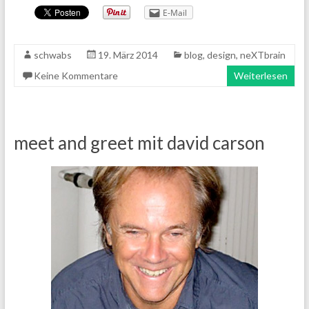
E-Mail
schwabs
19. März 2014
blog
,
design
,
neXTbrain
Keine Kommentare
Weiterlesen
meet and greet mit david carson