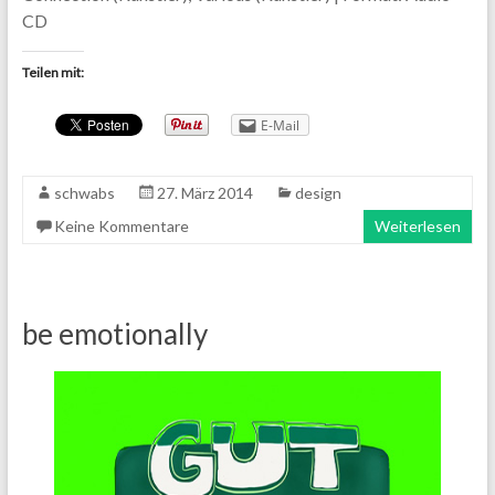
CD
Teilen mit:
E-Mail
schwabs
27. März 2014
design
Keine Kommentare
Weiterlesen
be emotionally