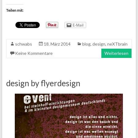
Teilen mit:
E-Mail
schwabs
18. März 2014
blog
,
design
,
neXTbrain
Keine Kommentare
Weiterlesen
design by flyerdesign