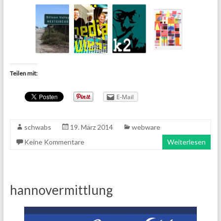
Teilen mit:
E-Mail
schwabs
19. März 2014
webware
Keine Kommentare
Weiterlesen
hannovermittlung