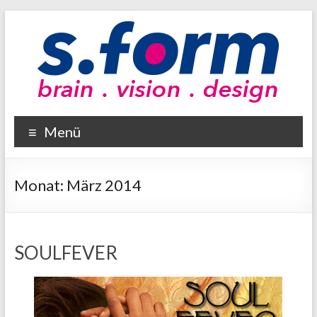
Zum
Inhalt
wechseln
sform
Menü
brain
–
vision
Monat:
März 2014
–
design
SOULFEVER