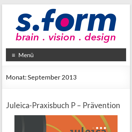
Zum
Inhalt
wechseln
sform
Menü
brain
–
vision
Monat:
September 2013
–
design
Juleica-Praxisbuch P – Prävention