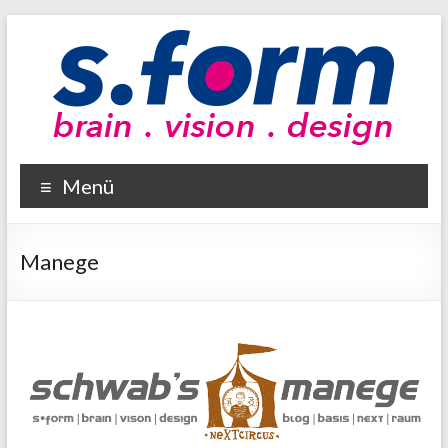
Zum
Inhalt
wechseln
sform
Menü
brain
–
vision
Manege
–
design