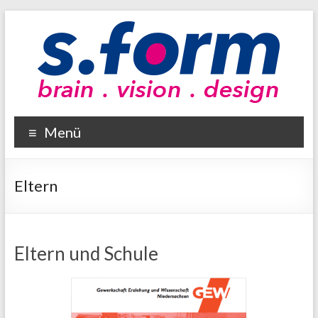
Zum
Inhalt
wechseln
sform
Menü
brain
–
vision
Eltern
–
design
Eltern und Schule